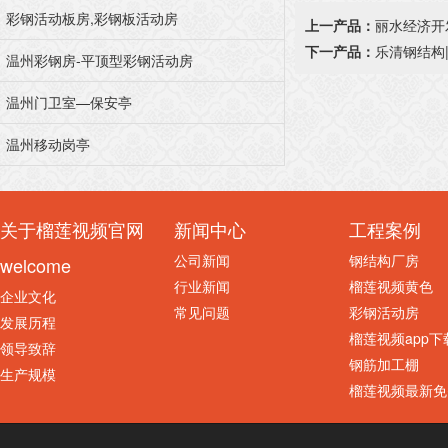
彩钢活动板房,彩钢板活动房
上一产品：
丽水经济开
下一产品：
乐清钢结构
温州彩钢房-平顶型彩钢活动房
温州门卫室—保安亭
温州移动岗亭
关于榴莲视频官网
新闻中心
工程案例
公司新闻
钢结构厂房
welcome
行业新闻
榴莲视频黄色
企业文化
常见问题
彩钢活动房
发展历程
榴莲视频app下
领导致辞
钢筋加工棚
生产规模
榴莲视频最新免