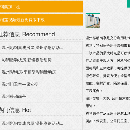
钢筋加工棚
榴莲视频最新免费版下载
推荐信息
Recommend
温州移动岗亭是充分利用彩钢夹芯
移动，特别适合用于温州市政
温州彩钢集成房屋 温州彩钢活动...
该产品的最大特点是可移动、可
彩钢活动板房,彩钢板活动房
产品造型美观大方、风格独特
面格局和立体效果，可提供优
温州彩钢房-平顶型彩钢活动房
绿色环保、拆装方便；造型美观
温州门卫室—保安亭
性能：密封严密、隔热保温、防
工程案例：
温州移动岗亭
温州交警一大队 台州技术职
用途：
热门信息
Hot
移动岗亭广泛应用于建筑工地
例如：保安室、公司门卫室
温州彩钢集成房屋 温州彩钢活动...