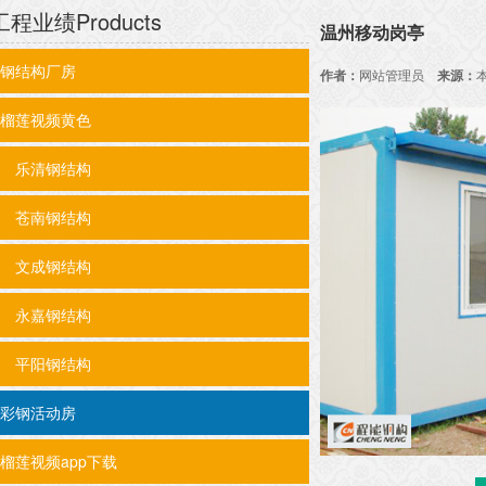
工程业绩
Products
温州移动岗亭
钢结构厂房
作者：
网站管理员
来源：
榴莲视频黄色
乐清钢结构
苍南钢结构
文成钢结构
永嘉钢结构
平阳钢结构
彩钢活动房
榴莲视频app下载