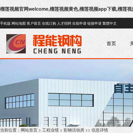
榴莲视频官网welcome,榴莲视频黄色,榴莲视频app下载,榴
手机版
网站地图
客户留言
在线订购
人才招聘
在线申请
链接申请
繁體中文
首页
官
当前位置：
网站首页
>
工程业绩
>
彩钢活动房
>> 信息详情